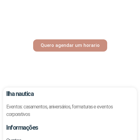
mesmo!
A pousada Ilha Náutica foi uma das primeiras pousadas
localizadas no bairro Rio Vermelho, em Florianópolis SC.
Quero agendar um horario
Ilha nautica
Eventos: casamentos, aniversários, formaturas e eventos
corporativos
Informações