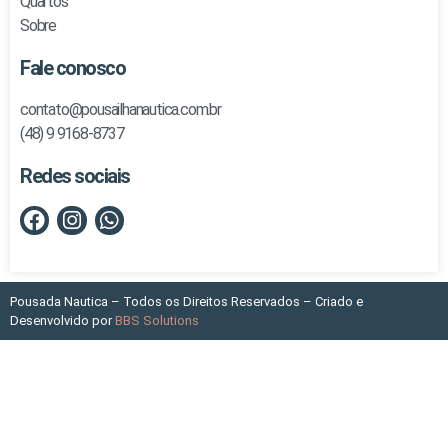
Quartos
Sobre
Fale conosco
contato@pousailhanautica.com.br
(48) 9 9168-8737
Redes sociais
Pousada Nautica – Todos os Direitos Reservados – Criado e
Desenvolvido por
BBS Solutions